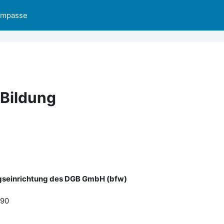
ompasse
 Bildung
gseinrichtung des DGB GmbH (bfw)
690