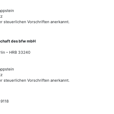
appstein
tz
er steuerlichen Vorschriften anerkannt.
schaft des bfw mbH
erlin – HRB 33240
appstein
tz
er steuerlichen Vorschriften anerkannt.
49118