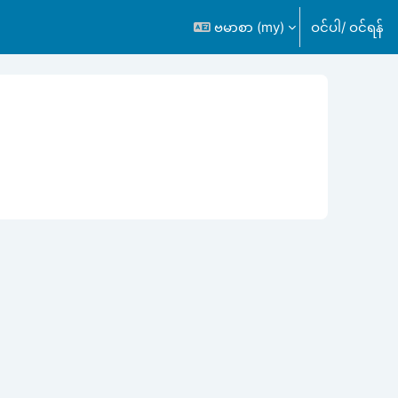
ဗမာစာ ‎(my)‎
ဝင်ပါ/ ဝင်ရန်